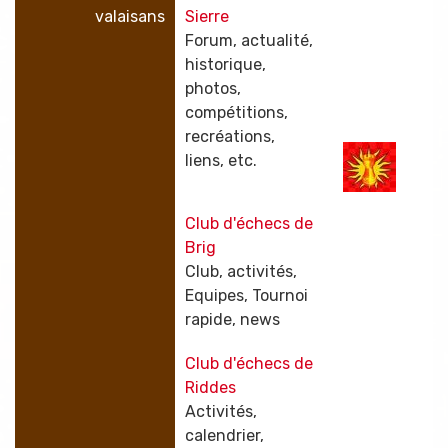
valaisans
Sierre
Forum, actualité,
historique,
photos,
compétitions,
recréations,
liens, etc.
Club d'échecs de
Brig
Club, activités,
Equipes, Tournoi
rapide, news
Club d'échecs de
Riddes
Activités,
calendrier,