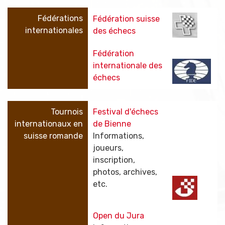
Fédérations
Fédération suisse
internationales
des échecs
Fédération
internationale des
échecs
Tournois
Festival d'échecs
internationaux en
de Bienne
suisse romande
Informations,
joueurs,
inscription,
photos, archives,
etc.
Open du Jura